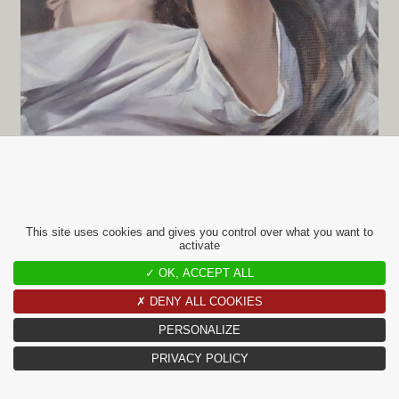
This site uses cookies and gives you control over what you want to
activate
✓ OK, ACCEPT ALL
16 AVRIL
✗ DENY ALL COOKIES
L’Œil Art Paris : Mutations et
PERSONALIZE
Mémoires
PRIVACY POLICY
Et si l’art ne servait plus à réparer le monde, mais à
sculpter ses métamorphoses ? Si l’édition 2026 d’Art