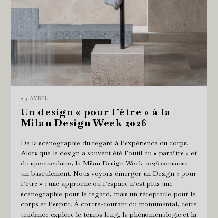
29 AVRIL
Un design « pour l’être » à la
Milan Design Week 2026
De la scénographie du regard à l’expérience du corps.
Alors que le design a souvent été l’outil du « paraître » et
du spectaculaire, la Milan Design Week 2026 consacre
un basculement. Nous voyons émerger un Design « pour
l’être » : une approche où l’espace n’est plus une
scénographie pour le regard, mais un réceptacle pour le
corps et l’esprit. À contre-courant du monumental, cette
tendance explore le temps long, la phénoménologie et la