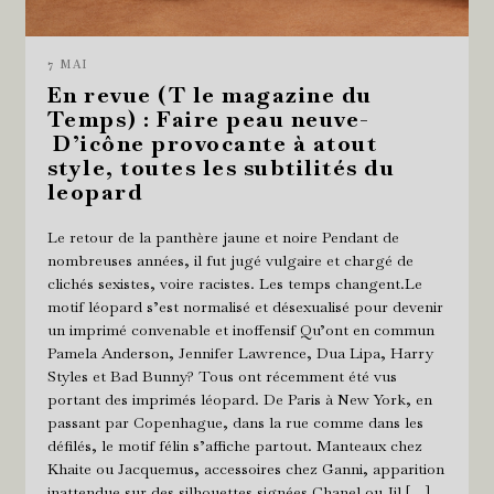
7 MAI
En revue (T le magazine du
Temps) : Faire peau neuve-
D’icône provocante à atout
style, toutes les subtilités du
leopard
Le retour de la panthère jaune et noire Pendant de
nombreuses années, il fut jugé vulgaire et chargé de
clichés sexistes, voire racistes. Les temps changent.Le
motif léopard s’est normalisé et désexualisé pour devenir
un imprimé convenable et inoffensif Qu’ont en commun
Pamela Anderson, Jennifer Lawrence, Dua Lipa, Harry
Styles et Bad Bunny? Tous ont récemment été vus
portant des imprimés léopard. De Paris à New York, en
passant par Copenhague, dans la rue comme dans les
défilés, le motif félin s’affiche partout. Manteaux chez
Khaite ou Jacquemus, accessoires chez Ganni, apparition
inattendue sur des silhouettes signées Chanel ou Jil […]