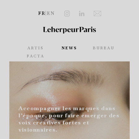
FR
|
EN
ARTIS
NEWS
BUREAU
FACTA
Accompagner les marques
dans
l’époque,
pour faire
émerger
des
voix créatives fortes et
visionnaires.