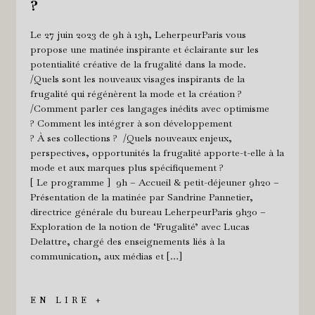
?
Le 27 juin 2023 de 9h à 13h, LeherpeurParis vous
propose une matinée inspirante et éclairante sur les
potentialité créative de la frugalité dans la mode.
/Quels sont les nouveaux visages inspirants de la
frugalité qui régénèrent la mode et la création ?
/Comment parler ces langages inédits avec optimisme
? Comment les intégrer à son développement
? À ses collections ? /Quels nouveaux enjeux,
perspectives, opportunités la frugalité apporte-t-elle à la
mode et aux marques plus spécifiquement ?
[ Le programme ] 9h – Accueil & petit-déjeuner 9h20 –
Présentation de la matinée par Sandrine Pannetier,
directrice générale du bureau LeherpeurParis 9h30 –
Exploration de la notion de ‘Frugalité’ avec Lucas
Delattre, chargé des enseignements liés à la
communication, aux médias et […]
EN LIRE +