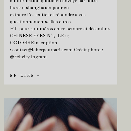
d’information quotidien envoyé par notre
bureau shanghaïen pour en
extraire l’essentiel et répondre à vos
questionnements. 1800 euros
HT pour 4 numéros entre octobre et décembre.
CHINESE EYES N°1, LE 12
OCTOBREInscription
: contact@leherpeurparis.com Crédit photo :
@Felicity Ingram
EN LIRE +