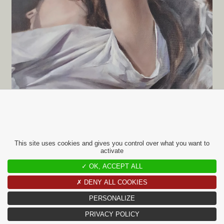
This site uses cookies and gives you control over what you want to
activate
✓ OK, ACCEPT ALL
16 APRIL
✗ DENY ALL COOKIES
L’Œil Art Paris : Mutations et
PERSONALIZE
Mémoires
PRIVACY POLICY