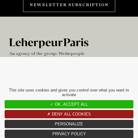
NEWSLETTER SUBSCRIPTION
An agency of the group:
Wethepeople
NEWS
OFFICE
This site uses cookies and gives you control over what you want to
activate
contact
✓ OK, ACCEPT ALL
10 RUE CHARLOT
✗ DENY ALL COOKIES
75003 PARIS
PERSONALIZE
+33(0)1 42 97 49 60
CONTACT@LEHERPEURPARIS.COM
PRIVACY POLICY