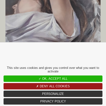
This site uses cookies and gives you control over what you want to
activate
✓ OK, ACCEPT ALL
16 APRIL
✗ DENY ALL COOKIES
L’Œil Art Paris : Mutations et
PERSONALIZE
Mémoires
PRIVACY POLICY