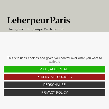
Une agence du groupe
Wethepeople
NEWS
BUREAU
This site uses cookies and gives you control over what you want to
activate
contact
✓ OK, ACCEPT ALL
10 RUE CHARLOT
✗ DENY ALL COOKIES
75003 PARIS
PERSONALIZE
+33(0)1 42 97 49 60
CONTACT@LEHERPEURPARIS.COM
PRIVACY POLICY
©LEHERPEURPARIS 2026 / TOUS DROITS RÉSERVÉS / SITE