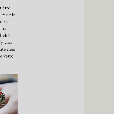
u être
 Avec la
 est,
veux
lichés,
’y vais
ente mes
je veux