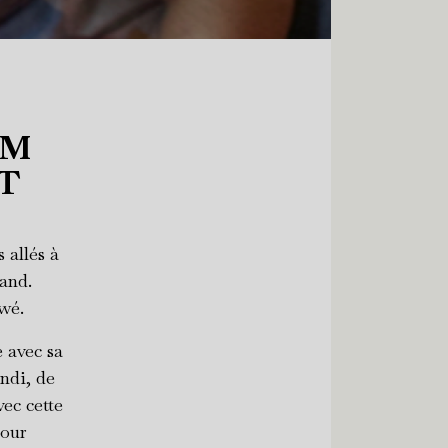
IM
T
 allés à
rand.
wé.
 avec sa
andi, de
vec cette
pour