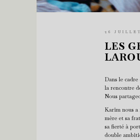
26 JUILLE
LES G
LAROU
Dans le cadre 
la rencontre d
Nous partageon
Karim nous a r
mère et sa fra
sa fierté à por
double ambitio