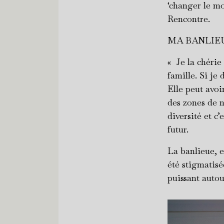
‘changer le mon
Rencontre.
MA BANLIE
« Je la chérie
famille. Si je
Elle peut avoi
des zones de no
diversité et c’
futur.
La banlieue, el
été stigmatis
puissant autou