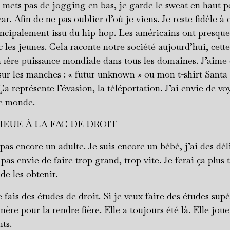
 mets pas de jogging en bas, je garde le sweat en haut p
ar. Afin de ne pas oublier d’où je viens. Je reste fidèle à c
ncipalement issu du hip-hop. Les américains ont presque
les jeunes. Cela raconte notre société aujourd’hui, cette
a 1ère puissance mondiale dans tous les domaines. J’aime
t sur les manches : « futur unknown » ou mon t-shirt Sant
a représente l’évasion, la téléportation. J’ai envie de vo
le monde.
IEUE À LA FAC DE DROIT
pas encore un adulte. Je suis encore un bébé, j’ai des dél
 pas envie de faire trop grand, trop vite. Je ferai ça plus
 de les obtenir.
 fais des études de droit. Si je veux faire des études sup
ère pour la rendre fière. Elle a toujours été là. Elle joue
ts.