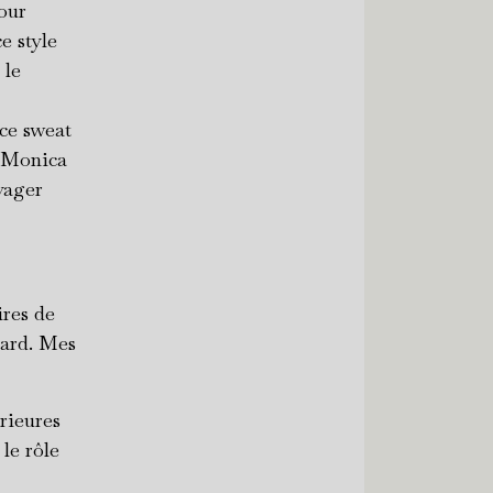
our
e style
 le
 ce sweat
a Monica
yager
ires de
 tard. Mes
érieures
 le rôle