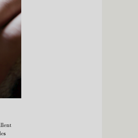
llent
les