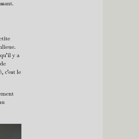
ssant.
etite
nlieue.
qu’il y a
nde
, c’est le
lement
au