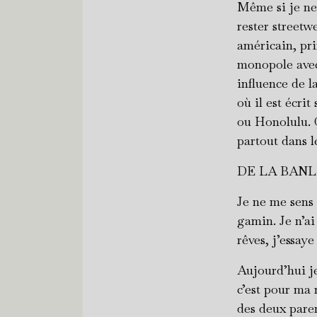
Même si je ne
rester streetwe
américain, pri
monopole avec 
influence de l
où il est écri
ou Honolulu. Ç
partout dans 
DE LA BANL
Je ne me sens 
gamin. Je n’ai
rêves, j’essaye
Aujourd’hui je
c’est pour ma m
des deux paren