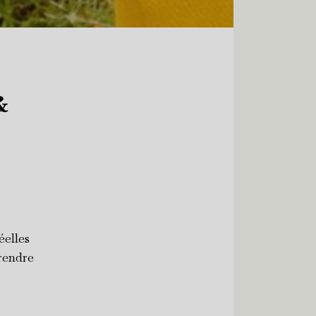
&
éelles
rendre