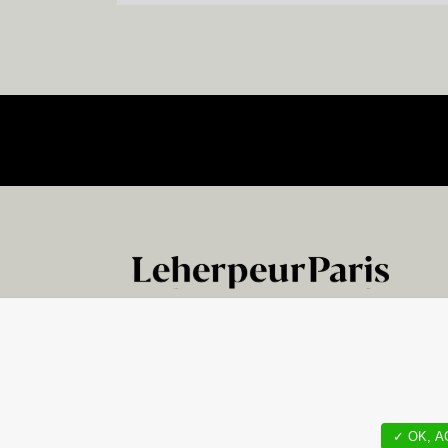
Une agence du groupe
Wethepeople
NEWS
BUREAU
✓ OK, A