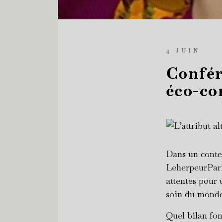
4 JUIN
Confér
éco-co
Dans un conte
LeherpeurParis
attentes pour
soin du mond
Quel bilan fon