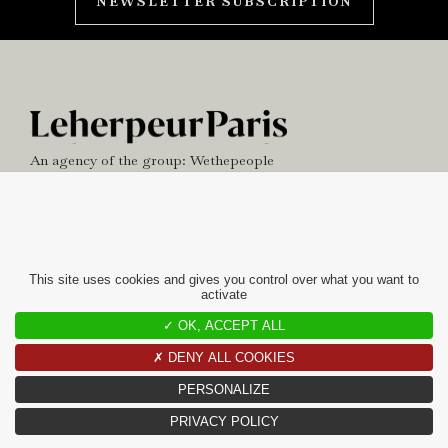
NEWSLETTER SUBSCRIPTION
An agency of the group:
Wethepeople
NEWS
OFFICE
This site uses cookies and gives you control over what you want to
activate
contact
✓ OK, ACCEPT ALL
10 RUE CHARLOT
✗ DENY ALL COOKIES
75003 PARIS
PERSONALIZE
+33(0)1 42 97 49 60
CONTACT@LEHERPEURPARIS.COM
PRIVACY POLICY