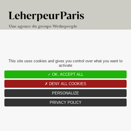
Une agence du groupe
Wethepeople
NEWS
BUREAU
This site uses cookies and gives you control over what you want to
activate
contact
✓ OK, ACCEPT ALL
10 RUE CHARLOT
✗ DENY ALL COOKIES
75003 PARIS
PERSONALIZE
+33(0)1 42 97 49 60
CONTACT@LEHERPEURPARIS.COM
PRIVACY POLICY
©LEHERPEURPARIS 2026 / TOUS DROITS RÉSERVÉS / SITE
RÉALISÉ PAR WOLKOFF ET ARNODIN /
MENTIONS LÉGALES