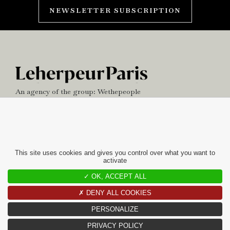
NEWSLETTER SUBSCRIPTION
An agency of the group:
Wethepeople
NEWS
OFFICE
This site uses cookies and gives you control over what you want to
activate
contact
✓ OK, ACCEPT ALL
10 RUE CHARLOT
✗ DENY ALL COOKIES
75003 PARIS
PERSONALIZE
+33(0)1 42 97 49 60
CONTACT@LEHERPEURPARIS.COM
PRIVACY POLICY