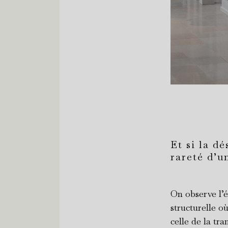
Et si la d
rareté d’u
On observe l’
structurelle o
celle de la tr