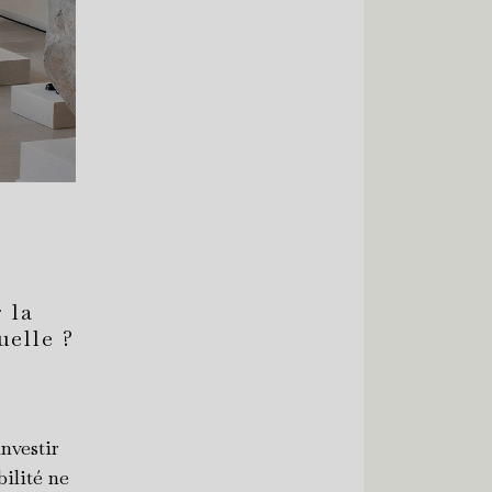
 la
uelle ?
nvestir
bilité ne