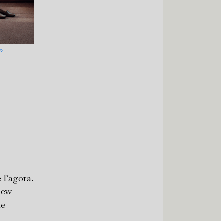
O
 l’agora.
New
de