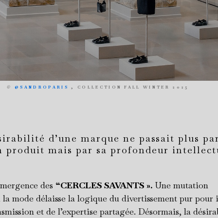
©
@SANDROPARIS
, COLLECTION FALL WINTER 2025
ésirabilité d’une marque ne passait plus par
n produit mais par sa profondeur intellect
émergence des
“CERCLES SAVANTS ».
Une mutation
ù la mode délaisse la logique du divertissement pur pour i
ansmission et de l’expertise partagée. Désormais, la désira