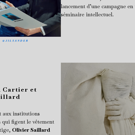
lancement d’une campagne en
séminaire intellectuel.
©
@JILSANDER
 Cartier et
illard
 aux institutions
s qui figent le vêtement
tige,
Olivier Saillard