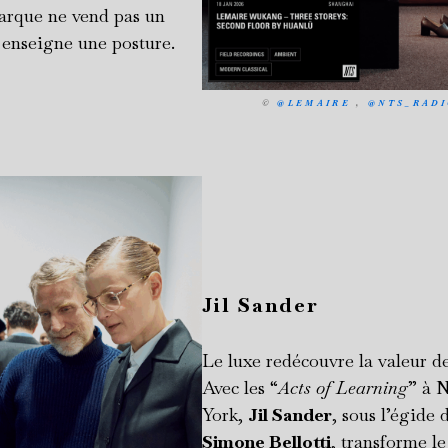
marque ne vend pas un
 enseigne une posture.
©
@LEMAIRE
,
@NTS_RADI
Jil Sander
Le luxe redécouvre la valeur de
Avec les “
Acts of Learning
” à 
York,
Jil Sander
, sous l’égide 
Simone Bellotti
, transforme le