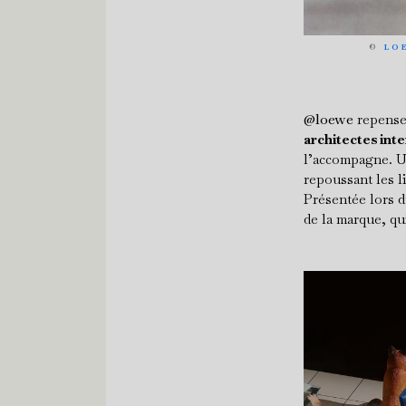
©
LO
@loewe
repense 
architectes int
l’accompagne. Un
repoussant les li
Présentée lors du
de la marque, qu