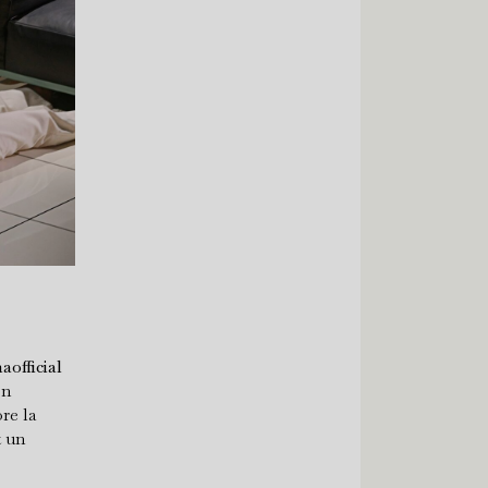
aofficial
on
re la
t un