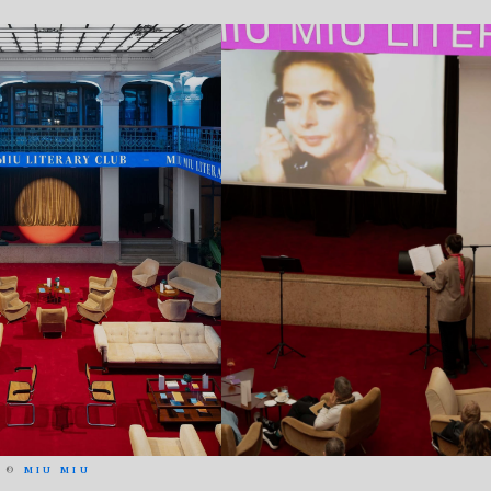
©
MIU MIU