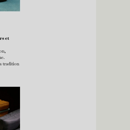
rs et
on,
ue.
 tradition