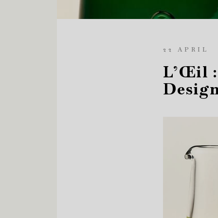
22 APRIL
L’Œil 
Desig