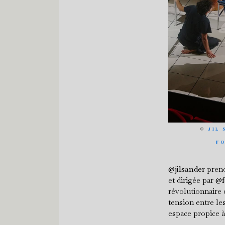
©
JIL 
F
@jilsander
prend
et dirigée par
@f
révolutionnaire
tension entre le
espace propice 