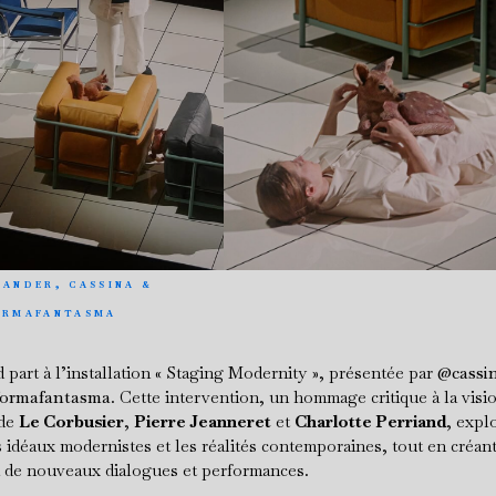
SANDER, CASSINA &
ORMAFANTASMA
 part à l’installation « Staging Modernity », présentée par
@cassin
ormafantasma
. Cette intervention, un hommage critique à la visi
 de
Le Corbusier
,
Pierre Jeanneret
et
Charlotte Perriand
, explo
s idéaux modernistes et les réalités contemporaines, tout en créan
à de nouveaux dialogues et performances.