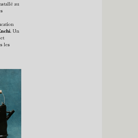
nstallé au
es
ucation
Enchi
. Un
 et
s les