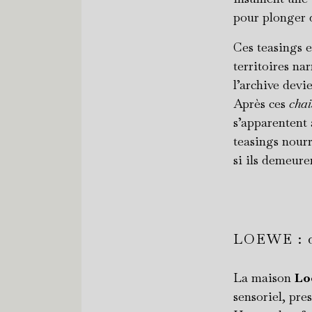
pour plonger 
Ces teasings 
territoires nar
l’archive devi
Après ces
chai
s’apparentent 
teasings nourr
si ils demeure
LOEWE : d
La maison
Lo
sensoriel, pr