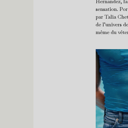
Hernandez, fai
sensation. Po
par Talia Chet
de l’univers d
même du vêteme