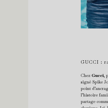
GUCCI : ra
Chez
Gucci
, 
signé Spike J
point d’ancrag
l’histoire fami
partage comme
classique. Ici,