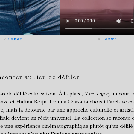
©
LOEWE
©
LOEWE
conter au lieu de défiler
pas de défilé cette saison. À la place,
The Tiger
, un court
onze et Halina Reijn. Demna Gvasalia choisit l’archive 
e, mais la détourne par une approche culturelle et artist
liale devient un récit universel. La collection se raconte e
 une expérience cinématographique plutôt qu’un défilé
 le vêtement n’est plus l’unique protagoniste.