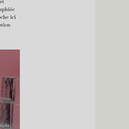
et
aphiée
che ici
ption