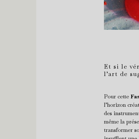
Et si le v
l’art de s
Pour cette
Fa
l’horizon créa
des instrument
même la présen
transformer so
insufflent une