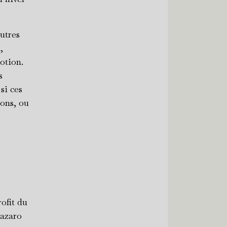
utres
,
otion.
s
si ces
sons, ou
ofit du
Lazaro