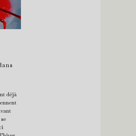
 dans
ent déjà
iennent
avant
 se
ci
l’hiver