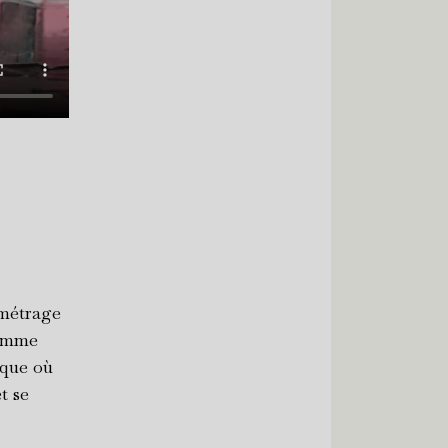
 métrage
comme
ique où
t se