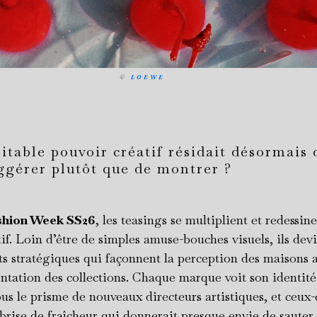
©
LOEWE
éritable pouvoir créatif résidait désormais
uggérer plutôt que de montrer ?
shion Week SS26
, les teasings se multiplient et redessin
tif. Loin d’être de simples amuse-bouches visuels, ils dev
s stratégiques qui façonnent la perception des maisons 
tation des collections. Chaque marque voit son identité
us le prisme de nouveaux directeurs artistiques, et ceux-
 brise de fraîcheur qui donnerait presque envie de sauter 